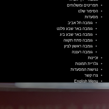
תפריטים ומשלוחים
הסיפור שלנו
מסעדות
גומבה תל אביב
גומבה באר שבע פלנט
גומבה באר שבע ביג
גומבה פתח תקווה
גומבה ראשון לציון
גומבה רעננה
זכיינות
גלריית תמונות
נגישות המסעדות
צרו קשר
English Menu
English Menu – Beer Sheva
English Menu